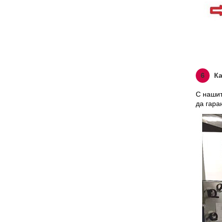
6
Ка
С нашит
да гара