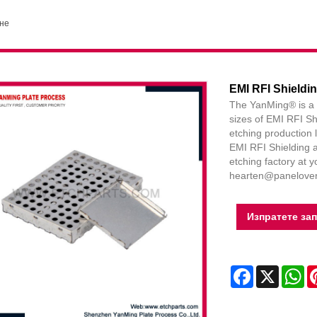
ане
EMI RFI Shieldi
The YanMing® is a t
sizes of EMI RFI Sh
etching production 
EMI RFI Shielding a
etching factory at 
hearten@panelover
Изпратете за
Facebook
X
Wh