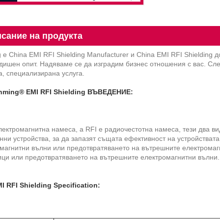
сание на продукта
 е China EMI RFI Shielding Manufacturer и China EMI RFI Shielding д
дишен опит. Надяваме се да изградим бизнес отношения с вас. Сле
а, специализирана услуга.
nming® EMI RFI Shielding ВЪВЕДЕНИЕ:
лектромагнитна намеса, а RFI е радиочестотна намеса, тези два в
нни устройства, за да запазят същата ефективност на устройствата
магнитни вълни или предотвратяването на вътрешните електромаг
ици или предотвратяването на вътрешните електромагнитни вълни.
I RFI Shielding Specification: