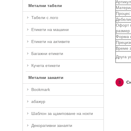
Артикул
Метални табели
Матери
Процес
Табели с лого
Дебели
Офорт 
Етикети на машини
размер
Форма 
Етикети на активите
Прециз
Време з
Багажни етикети
Друга у
Кучета етикети
Метални занаяти
3
Сн
Bookmark
абажур
Шаблон за щамповане на нокти
Декоративни занаяти