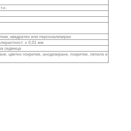
т.н.
лник, квадратен или персонализиран
олерантност: ± 0,01 мм
 на седмица
не, цветно покритие, анодизиране, покритие, лепило и