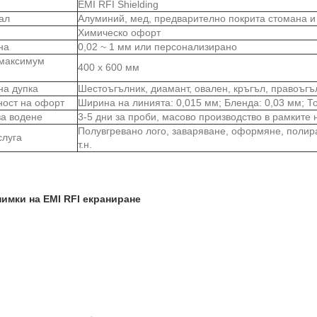
EMI RFI Shielding
ал
Алуминий, мед, предварително покрита стомана и 
Химическо офорт
на
0,02 ~ 1 мм или персонализирано
максимум
400 х 600 мм
на дупка
Шестоъгълник, диамант, овален, кръгъл, правоъгъ
ност на офорт
Ширина на линията: 0,015 мм; Бленда: 0,03 мм; Т
а водене
3-5 дни за проби, масово производство в рамките
Полувгревано лого, заваряване, оформяне, полира
слуга
т.н.
имки на EMI RFI екраниране