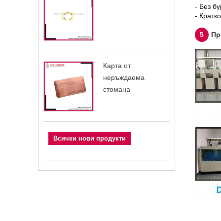
- Без бу
- Кратк
5
Пр
Карта от
неръждаема
стомана
Всички нови продукти