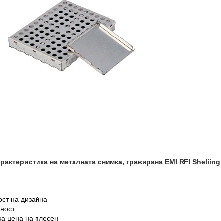
рактеристика на металната снимка, гравирана EMI RFI Sheliing
ост на дизайна
чност
ка цена на плесен