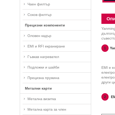
Чаен филтър
Соков филтър
Опи
Прецизни компоненти
Yanming
дългого
Оловен кадър
съвестт
EMI и RFI екраниране
1
Ya
Гъвкав нагревател
Подложки и шайби
EMI е е
електро
електро
Прецизна пружина
други ц
Метални карти
2
EM
Метална визитка
Метална карта за член