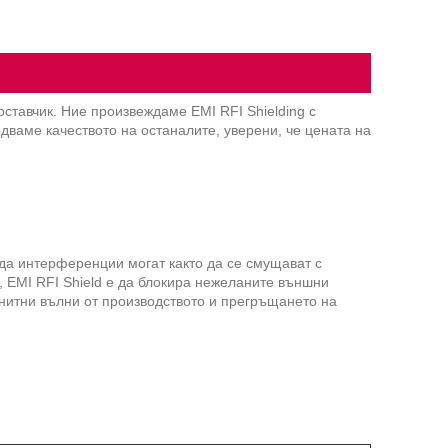
оставчик. Ние произвеждаме EMI ​​RFI Shielding с
дваме качеството на останалите, уверени, че цената на
ида интерференции могат както да се смущават с
, EMI RFI Shield е да блокира нежеланите външни
нитни вълни от производството и прегръщането на