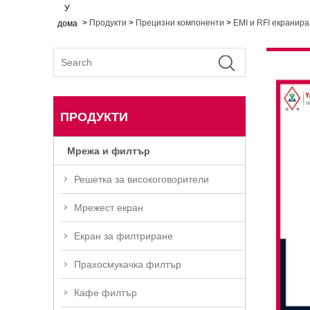
У
>
Продукти
>
Прецизни компоненти
>
EMI и RFI екранир
дома
ПРОДУКТИ
Мрежа и филтър
Решетка за високоговорители
Мрежест екран
Екран за филтриране
Прахосмукачка филтър
Кафе филтър