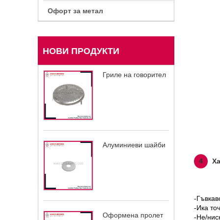
Офорт за метал
НОВИ ПРОДУКТИ
Гриле на говорител
Алуминиеви шайби
4
Ха
-Гъвкав
-Ика то
Оформена пролет
-Не/нис