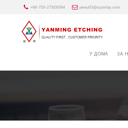
+86-755-27926584
yewu03@szymbp.com
У ДОМА
ЗА 