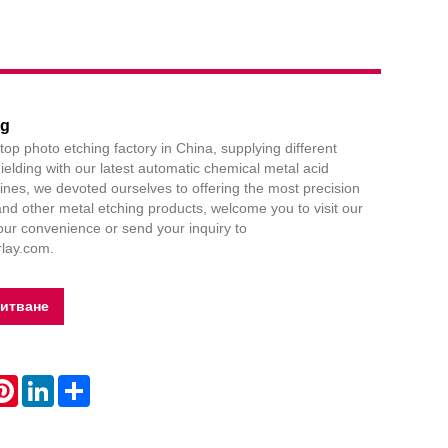
Live
ng
op photo etching factory in China, supplying different
ielding with our latest automatic chemical metal acid
lines, we devoted ourselves to offering the most precision
nd other metal etching products, welcome you to visit our
your convenience or send your inquiry to
lay.com.
питване
atsApp
Pinterest
LinkedIn
Share