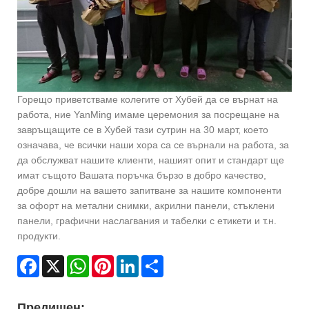
Горещо приветстваме колегите от Хубей да се върнат на
работа, ние YanMing имаме церемония за посрещане на
завръщащите се в Хубей тази сутрин на 30 март, което
означава, че всички наши хора са се върнали на работа, за
да обслужват нашите клиенти, нашият опит и стандарт ще
имат същото Вашата поръчка бързо в добро качество,
добре дошли на вашето запитване за нашите компоненти
за офорт на метални снимки, акрилни панели, стъклени
панели, графични наслагвания и табелки с етикети и т.н.
продукти.
Facebook
X
WhatsApp
Pinterest
LinkedIn
Share
Предишен: